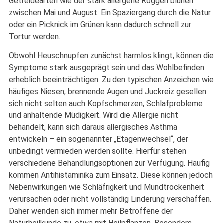
Getreidearten wie der stark allergene Roggen blühen
zwischen Mai und August. Ein Spaziergang durch die Natur
oder ein Picknick im Grünen kann dadurch schnell zur
Tortur werden.
Obwohl Heuschnupfen zunächst harmlos klingt, können die
Symptome stark ausgeprägt sein und das Wohlbefinden
erheblich beeinträchtigen. Zu den typischen Anzeichen wie
häufiges Niesen, brennende Augen und Juckreiz gesellen
sich nicht selten auch Kopfschmerzen, Schlafprobleme
und anhaltende Müdigkeit. Wird die Allergie nicht
behandelt, kann sich daraus allergisches Asthma
entwickeln – ein sogenannter „Etagenwechsel“, der
unbedingt vermieden werden sollte. Hierfür stehen
verschiedene Behandlungsoptionen zur Verfügung. Häufig
kommen Antihistaminika zum Einsatz. Diese können jedoch
Nebenwirkungen wie Schläfrigkeit und Mundtrockenheit
verursachen oder nicht vollständig Linderung verschaffen.
Daher wenden sich immer mehr Betroffene der
Naturheilkunde zu, etwa mit Heilpflanzen. Besonders